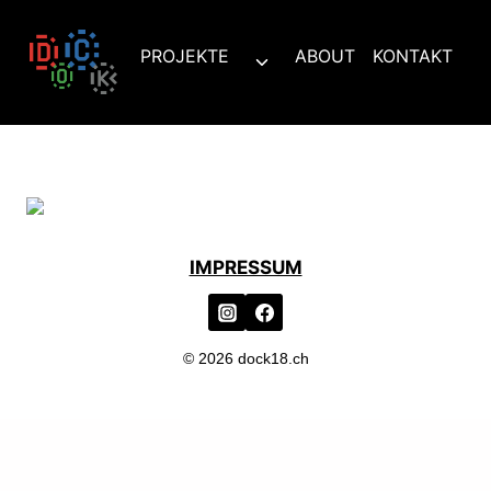
Zum
Inhalt
PROJEKTE
ABOUT
KONTAKT
Untermenü
springen
umschalten
IMPRESSUM
© 2026 dock18.ch