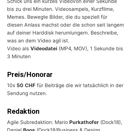
Schick uns ein kurzes VideoVon einer Sekunde
bis zu drei Minuten. Videosampels, Kurzfilme,
Memes. Bewegte Bilder, die du speziell für
diesen Anlass machst oder die schon seit langem
auf deiner Harddisk herumlungern. Beschreibe,
was an dem Video agil ist.
Video als
Videodatei
(MP4, MOV), 1 Sekunde bis
3 Minuten
Preis/Honorar
10x
50
CHF
für Beiträge die wir tatsächlich in der
Sendung nutzen.
Redaktion
Agile Subredaktion: Mario
Purkathofer
(Dock18),
Daniel
Boos
(Dock18/Business & Design