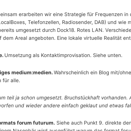
insam erarbeiten wir eine Strategie für Frequenzen in 
LocalBoxes, Telefonzellen, Radiosender, DAB) und wie 
d bereits umgesetzt durch Dock18. Rotes LAN. Verschied
dem Areal angeboten. Eine lokale virtuelle Realität ent
e.
Umsetzung als Kontaktimprovisation. Siehe unten.
giges medium:medien.
Wahrscheinlich ein Blog mit/ohn
für alle.
m teil ja schon umgesetzt. Bruchstückhaft vorhanden.
worfen und wieder andere einfach geklaut und etwas fal
ormats forum futurum.
Siehe auch Punkt 9. direkte dem
 einem Nasenbär wird ausgeführt warum das format foru