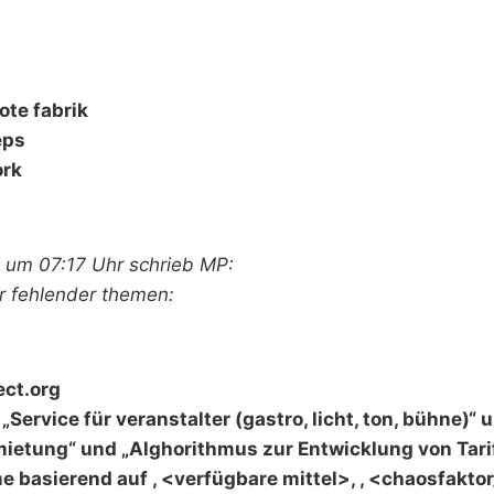
ote fabrik
eps
ork
8 um 07:17 Uhr schrieb MP:
er fehlender themen:
ect.org
„Service für veranstalter (gastro, licht, ton, bühne)“ 
etung“ und „Alghorithmus zur Entwicklung von Tari
 basierend auf , <verfügbare mittel>, , <chaosfakto