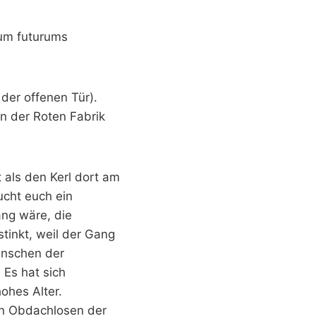
rum futurums
der offenen Tür).
in der Roten Fabrik
t als den Kerl dort am
ucht euch ein
ang wäre, die
tinkt, weil der Gang
enschen der
Es hat sich
hohes Alter.
en Obdachlosen der