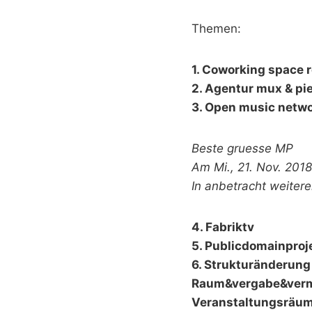
Themen:
1. Coworking space r
2. Agentur mux & pi
3. Open music netw
Beste gruesse MP
Am Mi., 21. Nov. 201
In anbetracht weiter
4. Fabriktv
5. Publicdomainproj
6. Strukturänderung 
Raum&vergabe&vermi
Veranstaltungsräume