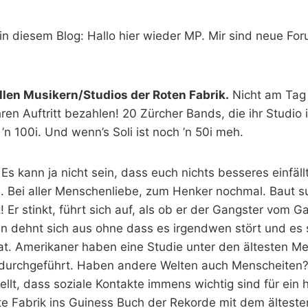
 in diesem Blog: Hallo hier wieder MP. Mir sind neue Fo
llen Musikern/Studios der Roten Fabrik.
Nicht am Tag 
ren Auftritt bezahlen! 20 Zürcher Bands, die ihr Studio 
 ’n 100i. Und wenn’s Soli ist noch ’n 50i meh.
Es kann ja nicht sein, dass euch nichts besseres einfäll
. Bei aller Menschenliebe, zum Henker nochmal. Baut s
! Er stinkt, führt sich auf, als ob er der Gangster vom G
dehnt sich aus ohne dass es irgendwen stört und es s
at. Amerikaner haben eine Studie unter den ältesten M
durchgeführt. Haben andere Welten auch Menscheiten? 
ellt, dass soziale Kontakte immens wichtig sind für ein 
ote Fabrik ins Guiness Buch der Rekorde mit dem ältest