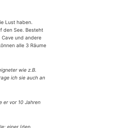
ie Lust haben.
f den See. Besteht
en Cave und andere
 können alle 3 Räume
eigneter wie z.B.
rage ich sie auch an
 er vor 10 Jahren
le: einer (den