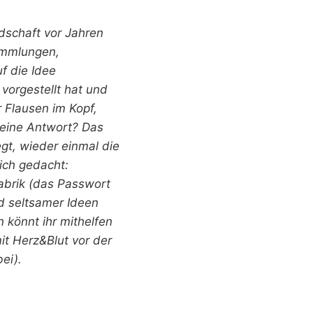
edschaft vor Jahren
ammlungen,
f die Idee
vorgestellt hat und
 Flausen im Kopf,
keine Antwort? Das
gt, wieder einmal die
sich gedacht:
 Fabrik (das Passwort
nd seltsamer Ideen
 könnt ihr mithelfen
it Herz&Blut vor der
ei).