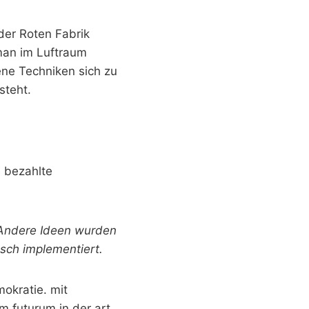
der Roten Fabrik
man im Luftraum
ene Techniken sich zu
steht.
e bezahlte
 Andere Ideen wurden
sch implementiert.
okratie. mit
m futurum in der art