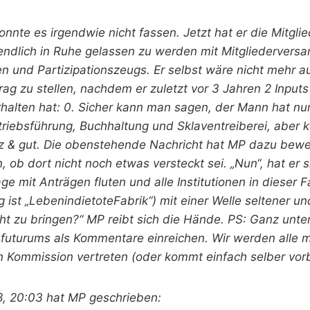
nte es irgendwie nicht fassen. Jetzt hat er die Mitgli
ndlich in Ruhe gelassen zu werden mit Mitgliedervers
n und Partizipationszeugs. Er selbst wäre nicht mehr au
g zu stellen, nachdem er zuletzt vor 3 Jahren 2 Inputs 
halten hat: 0. Sicher kann man sagen, der Mann hat nur
riebsführung, Buchhaltung und Sklaventreiberei, aber 
z & gut. Die obenstehende Nachricht hat MP dazu bewe
 ob dort nicht noch etwas versteckt sei. „Nun“, hat er 
tage mit Anträgen fluten und alle Institutionen in dieser
 ist „LebenindietoteFabrik“) mit einer Welle seltener u
t zu bringen?“ MP reibt sich die Hände. PS: Ganz unten
 futurums als Kommentare einreichen. Wir werden alle m
en Kommission vertreten (oder kommt einfach selber vorb
8, 20:03 hat MP geschrieben: