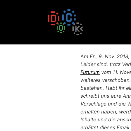
Zum
Inhalt
springen
A
m Fr., 9. Nov. 2018
Leider sind, trotz V
Futurum
vom 11. Nove
weiteres verschoben.
bestehen. Habt ihr ei
schreibt uns eure An
Vorschläge und die W
erhalten haben, werd
Inhalte und die ansc
erhältst dieses Email 