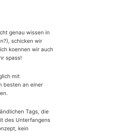
icht genau wissen in
n?), schicken wir
lich koennen wir auch
hr spass!
lich mit
 besten an einer
en.
tändlichen Tags, die
eit des Unterfangens
nzept, kein