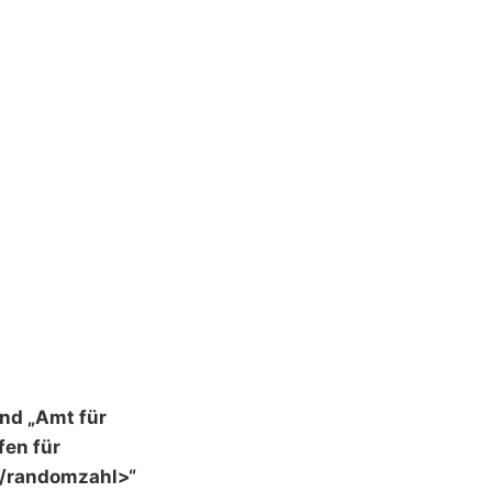
und „Amt für
fen für
r/randomzahl>“