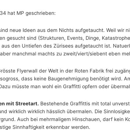
:34 hat MP geschrieben:
sind neue Ideen aus dem Nichts aufgetaucht. Weil wir n
 gesucht sind (Strukturen, Events, Dinge, Katastrophe
s aus den Untiefen des Zürisees aufgetaucht ist. Natuer
, aber manchmal machts zu zweit/viert/siebent eben me
rösste Flyerwall der Welt in der Roten Fabrik frei zugäng
ogross, dass keine Baugenehmigung benötigt wird. Am
zu müsste man wohl ein Graffitti opfern oder übermal
en mit Streetart.
Bestehende Graffittis mit total unvers
d wirklich wirklich hässlich übermalen. Die Sinnlosigk
rgrund. Auch bei mehrmaligem Hinschauen, darf kein Ko
tige Sinnhaftigkeit erkennbar werden.