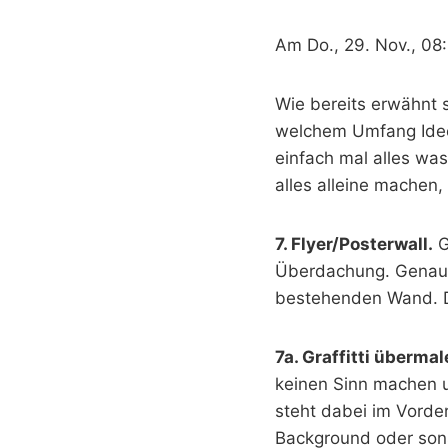
Am Do., 29. Nov., 08
Wie bereits erwähnt 
welchem Umfang Ideen
einfach mal alles wa
alles alleine machen
7. Flyer/Posterwall.
G
Überdachung. Genaus
bestehenden Wand. Da
7a. Graffitti übermal
keinen Sinn machen un
steht dabei im Vorde
Background oder sons