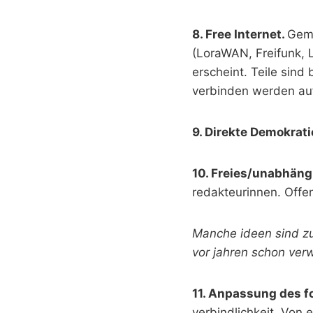
8. Free Internet.
Geme
(LoraWAN, Freifunk, 
erscheint. Teile sin
verbinden werden auf 
9. Direkte Demokrati
10. Freies/unabhän
redakteurinnen. Offen 
Manche ideen sind zu
vor jahren schon ver
11. Anpassung des f
verbindlichkeit. Von