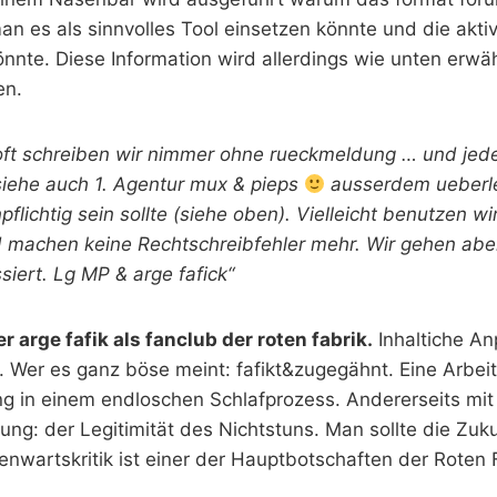
man es als sinnvolles Tool einsetzen könnte und die akt
könnte. Diese Information wird allerdings wie unten erw
en.
: oft schreiben wir nimmer ohne rueckmeldung … und j
siehe auch 1. Agentur mux & pieps
ausserdem ueberle
pflichtig sein sollte (siehe oben). Vielleicht benutzen w
 machen keine Rechtschreibfehler mehr. Wir gehen abe
iert. Lg MP & arge fafick“
 arge fafik als fanclub der roten fabrik.
Inhaltiche An
t. Wer es ganz böse meint: fafikt&zugegähnt. Eine Arbei
 in einem endloschen Schlafprozess. Andererseits mit
ng: der Legitimität des Nichtstuns. Man sollte die Zukun
enwartskritik ist einer der Hauptbotschaften der Roten