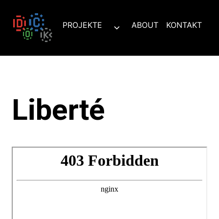
Zum
Inhalt
PROJEKTE
ABOUT
KONTAKT
Untermenü
springen
umschalten
Liberté