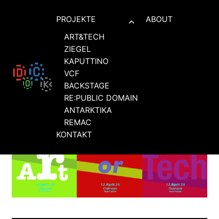
Zum
Inhalt
PROJEKTE
ABOUT
Untermenü
springen
umschalten
ART&TECH
ZIEGEL
KAPUTTINO
VCF
BACKSTAGE
ART&TECH
RE:PUBLIC DOMAIN
ANTARKTIKA
REMAC
KONTAKT