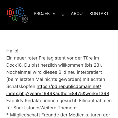
Zum
Inhalt
PROJEKTE
ABOUT
KONTAKT
Untermenü
springen
umschalten
Hallo!
Ein neuer roter Freitag steht vor der Türe im
Dock18. Du bist herzlich willkommen (bis 23).
Nocheinmal wird dieses Bild neu interpretiert
(beim letzten Mal nichts geworden) mit echten
Schafsköpfen
https://pd.republicdomain.net/
index.php?year=1949&author=
8475&work=1398
Fabriktv Redakteurinnen gesucht, Filmaufnahmen
für Short storiesWeitere Themen:
* Mitgliedschaft Freunde der Medienkulturen der