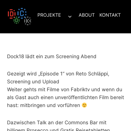
Zum
Inhalt
PROJEKTE
ABOUT
KONTAKT
Untermenü
springen
umschalten
Dock18 lädt ein zum Screening Abend
Gezeigt wird „Episode 1“ von Reto Schläppi,
Screening und Upload
Weiter gehts mit Filme von Fabriktv und wenn du
als Gast auch einen unveröffentlichten Film bereit
hast: mitbringen und vorführen
Dazwischen Talk an der Commons Bar mit
billigem Prosecco und Gratis Reisetabletten.