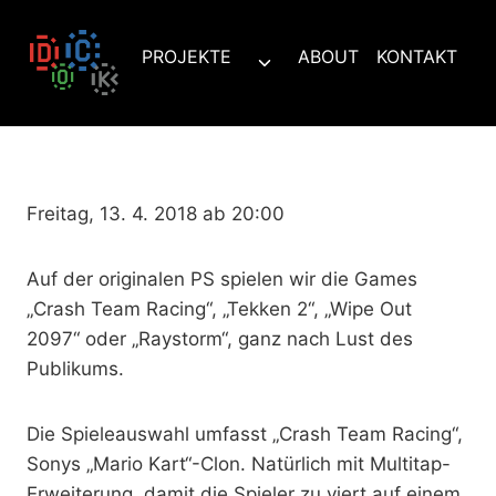
Zum
Inhalt
PROJEKTE
ABOUT
KONTAKT
Untermenü
springen
umschalten
Freitag, 13. 4. 2018 ab 20:00
Auf der originalen PS spielen wir die Games
„Crash Team Racing“, „Tekken 2“, „Wipe Out
2097“ oder „Raystorm“, ganz nach Lust des
Publikums.
Die Spieleauswahl umfasst „Crash Team Racing“,
Sonys „Mario Kart“-Clon. Natürlich mit Multitap-
Erweiterung, damit die Spieler zu viert auf einem